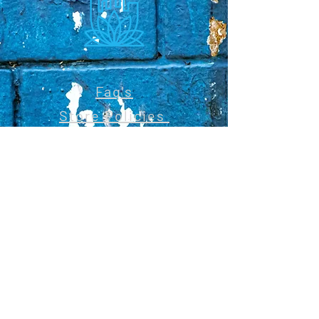
Faq's
Store Policies
Privacy Policy
CONTACT
773-439-0669
urbanawakenings1@gmail.com
STAY CONNECTED