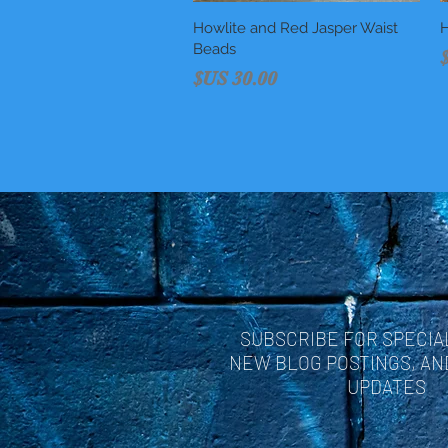
H
العرض السريع
Howlite and Red Jasper Waist
Beads
السعر
SUBSCRIBE FOR SPECIA
NEW BLOG POSTINGS, A
UPDATES