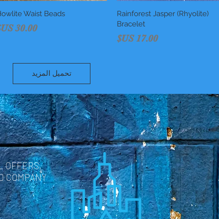
العرض السريع
Rainforest Jasper (Rhyolite)
العرض السريع
owlite Waist Beads
Bracelet
السعر
السعر
تحميل المزيد
L OFFERS,
ND COMPANY