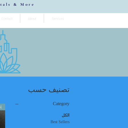
stals & More
Contact
About
Services
تصنيف حسب
Category
l
الكل
Best Sellers