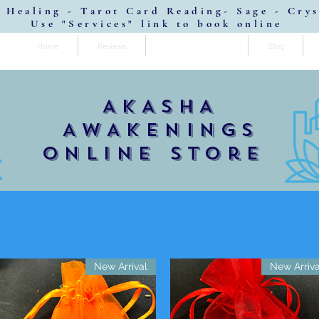
 Healing - Tarot Card Reading- Sage - Cry
Use "Services" link to book online
Home
Reviews
Spiritual Products
Blog
AKASHA
AWAKENINGS
online store
New Arrival
New Arriva